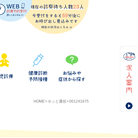
診察待ち人数
23
人
現在の
今受付をすると
69
分後に
お呼び出し見込みです
現在の状況はこちら >>
HOME
ホッと通信
001241675