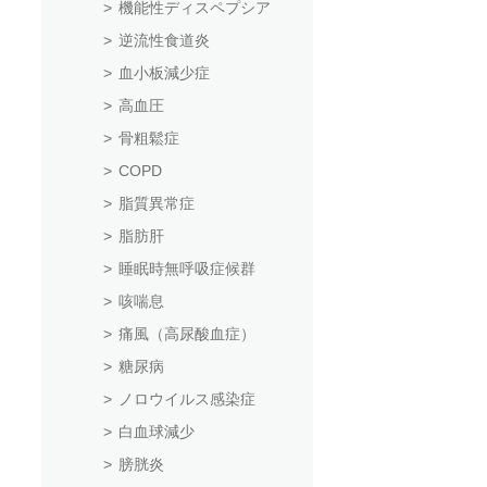
機能性ディスペプシア
逆流性食道炎
血小板減少症
高血圧
骨粗鬆症
COPD
脂質異常症
脂肪肝
睡眠時無呼吸症候群
咳喘息
痛風（高尿酸血症）
糖尿病
ノロウイルス感染症
白血球減少
膀胱炎