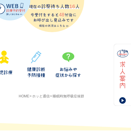
診察待ち人数
16
人
現在の
今受付をすると
48
分後に
お呼び出し見込みです
現在の状況はこちら >>
HOME
ホッと通信
睡眠時無呼吸症候群