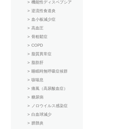
機能性ディスペプシア
逆流性食道炎
血小板減少症
高血圧
骨粗鬆症
COPD
脂質異常症
脂肪肝
睡眠時無呼吸症候群
咳喘息
痛風（高尿酸血症）
糖尿病
ノロウイルス感染症
白血球減少
膀胱炎